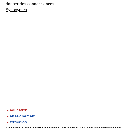
donner des connaissances...
Synonymes
:
- éducation
-
enseignement
-
formation
Ensemble des connaissances, en particulier des connaissances