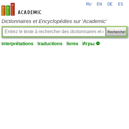
RU
EN
DE
ES
fr-academic.com
Dictionnaires et Encyclopédies sur 'Academic'
Recherche!
interprétations
traductions
livres
Игры ⚽