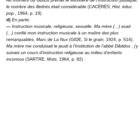
Au moment où Guizot prenait le Ministère de l'Instruction publique,
le nombre des illettrés était considérable
(CACÉRÈS,
Hist. éduc.
pop.,
1964, p. 19).
d)
En partic.
—
Instruction musicale, religieuse, sexuelle.
Ma mère (...) avait
(...) confié mon instruction musicale à un maître des plus
remarquables, Marc de La Nux
(GIDE,
Si le grain,
1924, p. 514).
Ma mère me conduisait le jeudi à l'Institution de l'abbé Dibildos : j'y
suivais un cours d'instruction religieuse au milieu d'enfants
inconnus
(SARTRE,
Mots,
1964, p. 82) :