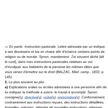
—
En partic.
Instruction pastorale.
Lettre adressée par un évêque
à ses diocésains et lue en chaire afin d'éclaircir certains points de
religion ou de morale. Synon.
mandement.
J'ai souvent tâché
[
dit
le curé
],
dans mes instructions pastorales relatives au vol,
d'inculquer aux habitants de la paroisse les mêmes idées que
vous venez d'émettre sur le droit
(BALZAC,
Méd. camp.,
1833, p.
145).
2.
Le plus souvent
au plur.
a)
Explications orales ou écrites adressées à une personne afin de
lui indiquer la méthode à suivre, le travail à accomplir. Synon.
consigne(
s
),
directive
(
s
),
ordre
(
s
),
prescription
(
s
).
Conformément,
contrairement aux instructions reçues; des instructions détaillées,
formelles, précises; attendre de nouvelles instructions; adresser,