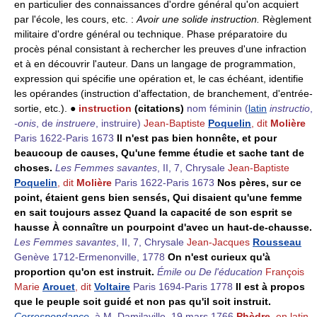
en particulier des connaissances d'ordre général qu'on acquiert
par l'école, les cours, etc. :
Avoir une solide instruction.
Règlement
militaire d'ordre général ou technique. Phase préparatoire du
procès pénal consistant à rechercher les preuves d'une infraction
et à en découvrir l'auteur. Dans un langage de programmation,
expression qui spécifie une opération et, le cas échéant, identifie
les opérandes (instruction d'affectation, de branchement, d'entrée-
sortie, etc.). ●
instruction
(citations)
nom féminin
(
latin
instructio
,
-onis
, de
instruere
, instruire)
Jean-Baptiste
Poquelin
, dit
Molière
Paris 1622-Paris 1673
Il n'est pas bien honnête, et pour
beaucoup de causes, Qu'une femme étudie et sache tant de
choses.
Les Femmes savantes
, II, 7, Chrysale
Jean-Baptiste
Poquelin
, dit
Molière
Paris 1622-Paris 1673
Nos pères, sur ce
point, étaient gens bien sensés, Qui disaient qu'une femme
en sait toujours assez Quand la capacité de son esprit se
hausse À connaître un pourpoint d'avec un haut-de-chausse.
Les Femmes savantes
, II, 7, Chrysale
Jean-Jacques
Rousseau
Genève 1712-Ermenonville, 1778
On n'est curieux qu'à
proportion qu'on est instruit.
Émile ou De l'éducation
François
Marie
Arouet
, dit
Voltaire
Paris 1694-Paris 1778
Il est à propos
que le peuple soit guidé et non pas qu'il soit instruit.
Correspondance
, à M. Damilaville, 19 mars 1766
Phèdre
, en latin