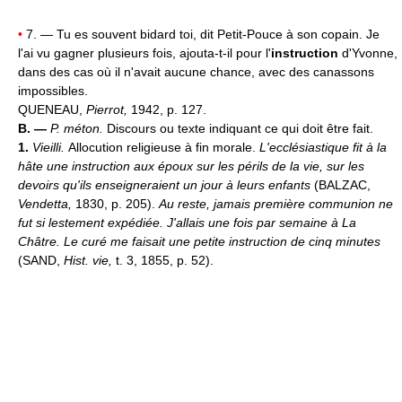
•
7. — Tu es souvent bidard toi, dit Petit-Pouce à son copain. Je
l'ai vu gagner plusieurs fois, ajouta-t-il pour l'
instruction
d'Yvonne,
dans des cas où il n'avait aucune chance, avec des canassons
impossibles.
QUENEAU,
Pierrot,
1942, p. 127.
B. —
P. méton.
Discours ou texte indiquant ce qui doit être fait.
1.
Vieilli.
Allocution religieuse à fin morale.
L'ecclésiastique fit à la
hâte une instruction aux époux sur les périls de la vie, sur les
devoirs qu'ils enseigneraient un jour à leurs enfants
(BALZAC,
Vendetta,
1830, p. 205).
Au reste, jamais première communion ne
fut si lestement expédiée. J'allais une fois par semaine à La
Châtre. Le curé me faisait une petite instruction de cinq minutes
(SAND,
Hist. vie,
t. 3, 1855, p. 52).