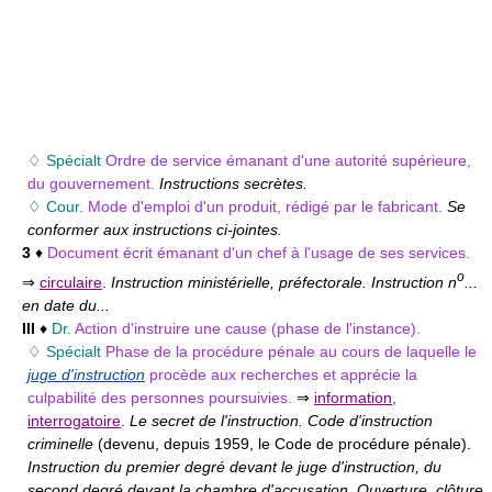
♢
Spécialt
Ordre de service émanant d'une autorité supérieure,
du gouvernement.
Instructions secrètes.
♢
Cour.
Mode d'emploi d'un produit, rédigé par le fabricant.
Se
conformer aux instructions ci-jointes.
3
♦
Document écrit émanant d'un chef à l'usage de ses services.
o
⇒
circulaire
.
Instruction ministérielle, préfectorale. Instruction n
...
en date du...
III
♦
Dr.
Action d'instruire une cause (phase de l'instance).
♢
Spécialt
Phase de la procédure pénale au cours de laquelle le
juge d'instruction
procède aux recherches et apprécie la
culpabilité des personnes poursuivies.
⇒
information
,
interrogatoire
.
Le secret de l'instruction. Code d'instruction
criminelle
(devenu, depuis 1959, le Code de procédure pénale).
Instruction du premier degré devant le juge d'instruction, du
second degré devant la chambre d'accusation. Ouverture, clôture