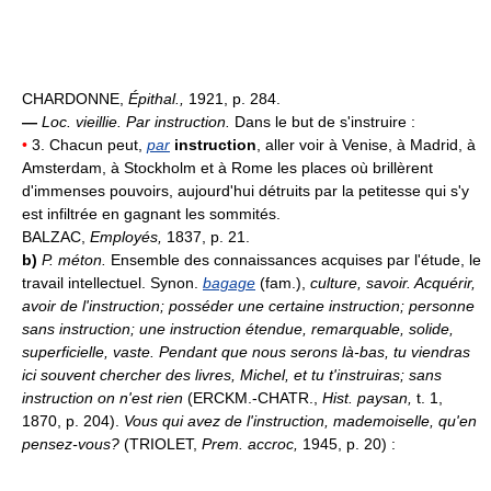
CHARDONNE,
Épithal.,
1921, p. 284.
—
Loc. vieillie.
Par instruction.
Dans le but de s'instruire :
•
3. Chacun peut,
par
instruction
, aller voir à Venise, à Madrid, à
Amsterdam, à Stockholm et à Rome les places où brillèrent
d'immenses pouvoirs, aujourd'hui détruits par la petitesse qui s'y
est infiltrée en gagnant les sommités.
BALZAC,
Employés,
1837, p. 21.
b)
P. méton.
Ensemble des connaissances acquises par l'étude, le
travail intellectuel. Synon.
bagage
(fam.),
culture, savoir.
Acquérir,
avoir de l'instruction; posséder une certaine instruction; personne
sans instruction; une instruction étendue, remarquable, solide,
superficielle, vaste.
Pendant que nous serons là-bas, tu viendras
ici souvent chercher des livres, Michel, et tu t'instruiras; sans
instruction on n'est rien
(ERCKM.-CHATR.,
Hist. paysan,
t. 1,
1870, p. 204).
Vous qui avez de l'instruction, mademoiselle, qu'en
pensez-vous?
(TRIOLET,
Prem. accroc,
1945, p. 20) :