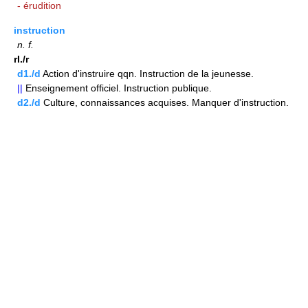
- érudition
instruction
n.
f.
rI./r
d1./d
Action d'instruire qqn. Instruction de la jeunesse.
||
Enseignement officiel. Instruction publique.
d2./d
Culture, connaissances acquises. Manquer d'instruction.