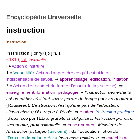
Encyclopédie Universelle
instruction
instruction
instruction
[ ɛ̃stryksjɔ̃ ]
n. f.
• 1319;
lat.
instructio
I
♦
Action d'instruire.
1
♦
Vx ou littér.
Action d'apprendre ce qu'il est utile ou
indispensable de savoir.
⇒
apprentissage
,
édification
,
initiation
.
2
♦
Action d'enrichir et de former l'esprit (de la jeunesse).
⇒
enseignement
,
formation
,
pédagogie
.
« l'instruction des enfants
est un métier où il faut savoir perdre du temps pour en gagner »
(
Rousseau
)
. L'instruction n'est qu'une part de l'éducation.
L'instruction qu'il a reçue à l'école.
⇒
études
.
Instruction publique
(dispensée par l'État),
gratuite et obligatoire. Instruction primaire,
secondaire, professionnelle.
⇒
enseignement
.
Ministère de
l'Instruction publique
(anciennt)
,
de l'Éducation nationale. —
(Dans un domaine précis)
Instruction religieuse.
⇒
catéchisme
.