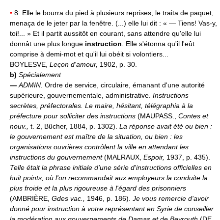
•
8. Elle le bourra du pied à plusieurs reprises, le traita de paquet,
menaça de le jeter par la fenêtre. (...) elle lui dit : « — Tiens! Vas-y,
toi!... » Et il partit aussitôt en courant, sans attendre qu'elle lui
donnât une plus longue
instruction
. Elle s'étonna qu'il l'eût
comprise à demi-mot et qu'il lui obéit si volontiers...
BOYLESVE,
Leçon d'amour,
1902, p. 30.
b)
Spécialement
—
ADMIN.
Ordre de service, circulaire, émanant d'une autorité
supérieure, gouvernementale, administrative.
Instructions
secrètes, préfectorales.
Le maire, hésitant, télégraphia à la
préfecture pour solliciter des instructions
(MAUPASS.,
Contes et
nouv.,
t. 2, Bûcher, 1884, p. 1302).
La réponse avait été ou bien :
le gouvernement est maître de la situation, ou bien : les
organisations ouvrières contrôlent la ville en attendant les
instructions du gouvernement
(MALRAUX,
Espoir,
1937, p. 435).
Telle était la phrase initiale d'une série d'instructions officielles en
huit points, où l'on recommandait aux employeurs la conduite la
plus froide et la plus rigoureuse à l'égard des prisonniers
(AMBRIÈRE,
Gdes vac.,
1946, p. 186).
Je vous remercie d'avoir
donné pour instruction à votre représentant en Syrie de conseiller
la modération aux gouvernements de Damas et de Beyrouth
(DE