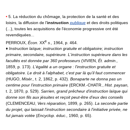
•
5. La réduction du chômage, la protection de la santé et des
loisirs, la diffusion de l'
instruction
publique
et des droits politiques
(...), toutes les acquisitions de l'économie progressive ont été
revendiquées...
e
PERROUX,
Écon.
XX
s.
,
1964, p. 464.
♦
Instruction laïque; instruction gratuite et obligatoire; instruction
primaire, secondaire, supérieure.
L'instruction supérieure dans les
facultés est donnée par 360 professeurs
(VIVIEN,
Ét. admin.,
1859, p. 173).
L'égalité a un organe : l'instruction gratuite et
obligatoire. Le droit à l'alphabet, c'est par là qu'il faut commencer
(HUGO,
Misér.,
t. 2, 1862, p. 432).
Bonaparte ne donna pas un
centime pour l'instruction primaire
(ERCKM.-CHATR.,
Hist. paysan,
t. 2, 1870, p. 529).
Sarrien, grand prêcheur d'instruction laïque qui
donne son fils aux jésuites et reçoit peut-être d'eux des conseils
(CLEMENCEAU,
Vers réparation,
1899, p. 265).
La seconde partie
du projet, qui laissait l'instruction secondaire à l'initiative privée, ne
fut jamais votée
(
Encyclop. éduc.,
1960, p. 65).