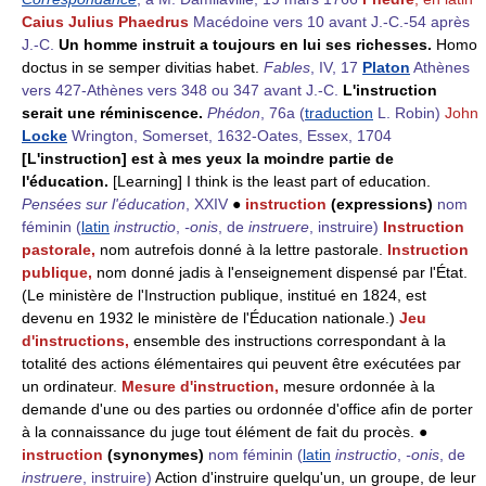
Caius Julius Phaedrus
Macédoine vers 10 avant J.-C.-54 après
J.-C.
Un homme instruit a toujours en lui ses richesses.
Homo
doctus in se semper divitias habet.
Fables
, IV, 17
Platon
Athènes
vers 427-Athènes vers 348 ou 347 avant J.-C.
L'instruction
serait une réminiscence.
Phédon
, 76a (
traduction
L. Robin)
John
Locke
Wrington, Somerset, 1632-Oates, Essex, 1704
[L'instruction] est à mes yeux la moindre partie de
l'éducation.
[Learning] I think is the least part of education.
Pensées sur l'éducation
, XXIV
●
instruction
(expressions)
nom
féminin
(
latin
instructio
,
-onis
, de
instruere
, instruire)
Instruction
pastorale,
nom autrefois donné à la lettre pastorale.
Instruction
publique,
nom donné jadis à l'enseignement dispensé par l'État.
(Le ministère de l'Instruction publique, institué en 1824, est
devenu en 1932 le ministère de l'Éducation nationale.)
Jeu
d'instructions,
ensemble des instructions correspondant à la
totalité des actions élémentaires qui peuvent être exécutées par
un ordinateur.
Mesure d'instruction,
mesure ordonnée à la
demande d'une ou des parties ou ordonnée d'office afin de porter
à la connaissance du juge tout élément de fait du procès. ●
instruction
(synonymes)
nom féminin
(
latin
instructio
,
-onis
, de
instruere
, instruire)
Action d'instruire quelqu'un, un groupe, de leur